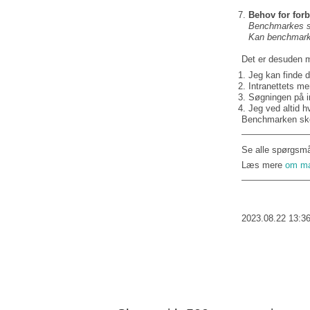
Behov for for
Benchmarkes so
Kan benchmarke
Det er desuden mu
Jeg kan finde d
Intranettets men
Søgningen på int
Jeg ved altid hv
Benchmarken sker
Se alle spørgsm
Læs mere
om ma
2023.08.22 13:3
Share & Consulting