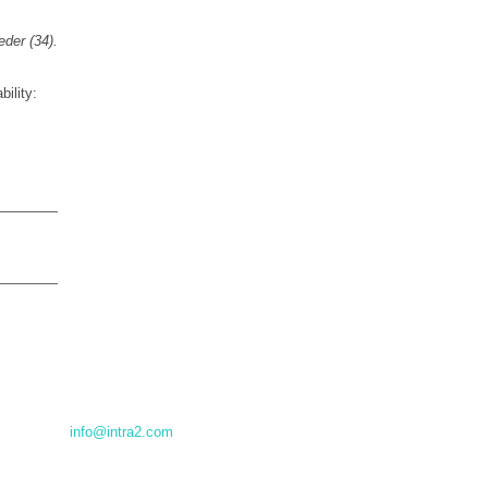
der (34).
ility:
info@intra2.com
+45 70 22 11 95