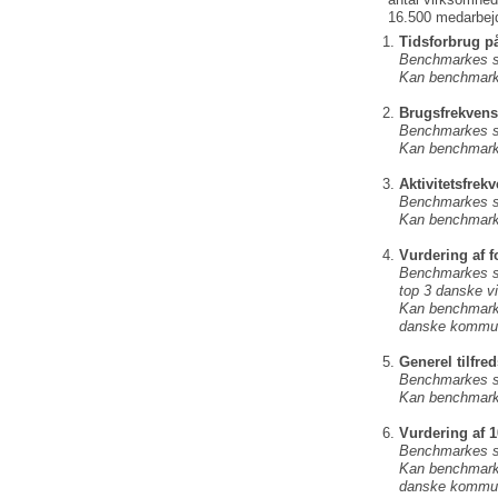
16.500 medarbej
Tidsforbrug på
Benchmarkes so
Kan benchmarke
Brugsfrekvens
Benchmarkes so
Kan benchmarke
Aktivitetsfrek
Benchmarkes so
Kan benchmarke
Vurdering af 
Benchmarkes so
top 3 danske v
Kan benchmar
danske kommun
Generel tilfre
Benchmarkes so
Kan benchmar
Vurdering af 
Benchmarkes so
Kan benchmar
danske kommun