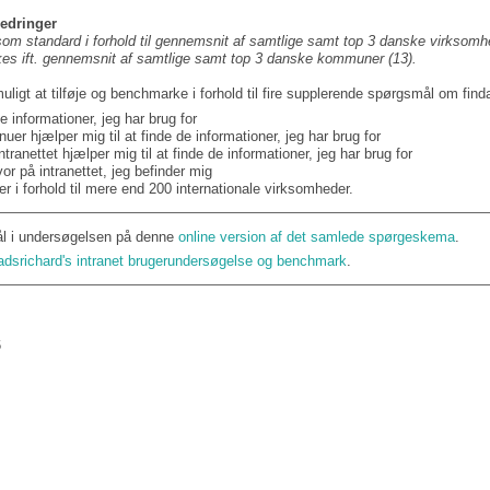
bedringer
m standard i forhold til gennemsnit af samtlige samt top 3 danske virksomhe
s ift. gennemsnit af samtlige samt top 3 danske kommuner (13)
.
ligt at tilføje og benchmarke i forhold til fire supplerende spørgsmål om findab
e informationer, jeg har brug for
uer hjælper mig til at finde de informationer, jeg har brug for
ranettet hjælper mig til at finde de informationer, jeg har brug for
or på intranettet, jeg befinder mig
 i forhold til mere end 200 internationale virksomheder.
ål i undersøgelsen på denne
online version af det samlede spørgeskema
.
dsrichard's intranet brugerundersøgelse og benchmark
.
6