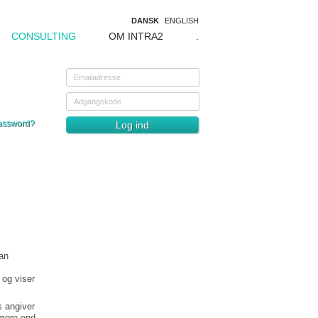
DANSK
ENGLISH
CONSULTING
OM INTRA2
.
assword?
an
 og viser
 angiver
mere end