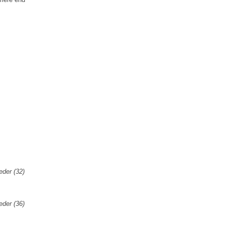
der (32)
der (36)