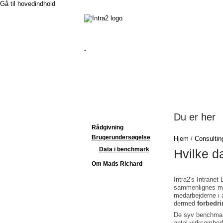
Gå til hovedindhold
-
Du er her
Rådgivning
Brugerundersøgelse
Hjem
/
Consultin
Data i benchmark
Hvilke d
Om Mads Richard
Intra2's Intrane
sammenlignes med
medarbejderne i a
dermed
forbedri
De syv benchmark
antal virksomhe