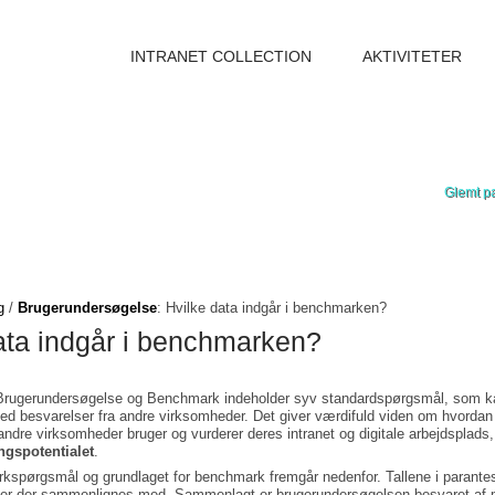
INTRANET COLLECTION
AKTIVITETER
Glemt p
g
/
Brugerundersøgelse
: Hvilke data indgår i benchmarken?
ata indgår i benchmarken?
t Brugerundersøgelse og Benchmark indeholder syv standardspørgsmål, som k
 besvarelser fra andre virksomheder. Det giver værdifuld viden om hvordan
ndre virksomheder bruger og vurderer deres intranet og digitale arbejdsplads,
ngspotentialet
.
spørgsmål og grundlaget for benchmark fremgår nedenfor. Tallene i parantes
der der sammenlignes med. Sammenlagt er brugerundersøgelsen besvaret af 